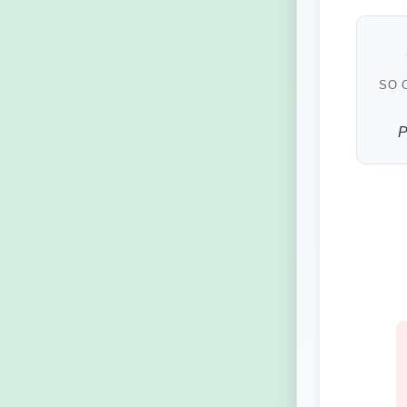
SO 
P