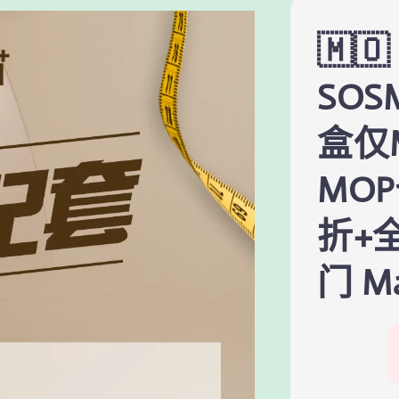
🇲
SO
盒仅
MOP
折+
门 M