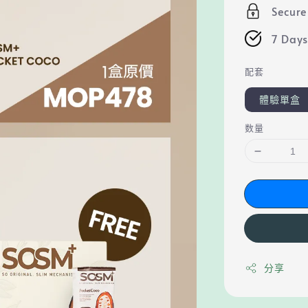
Secur
7 Days
配套
體驗單盒
数量
分享