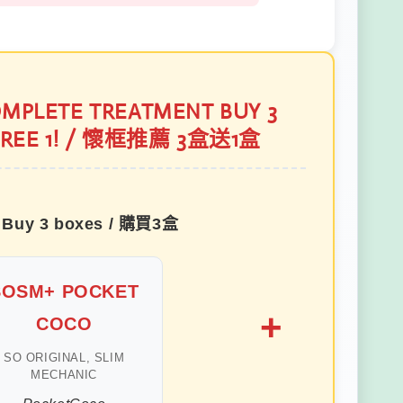
MPLETE TREATMENT BUY 3
FREE 1! / 懷框推薦 3盒送1盒
Buy 3 boxes / 購買3盒
SOSM+ POCKET
+
COCO
SO ORIGINAL, SLIM
MECHANIC