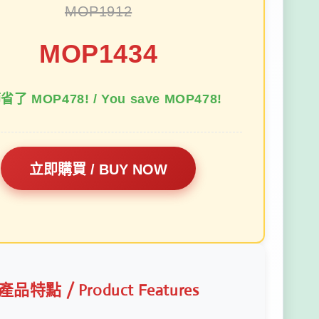
MOP1912
MOP1434
了 MOP478! / You save MOP478!
立即購買 / BUY NOW
產品特點 / Product Features