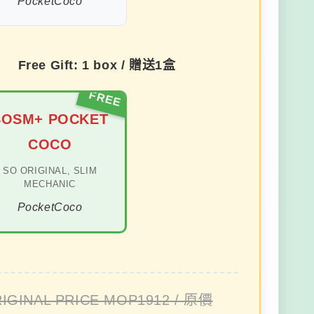
PocketCoco
Free Gift: 1 box / 贈送1盒
SOSM+ POCKET
COCO
SO ORIGINAL, SLIM
MECHANIC
PocketCoco
IGINAL PRICE MOP1912 / 原價