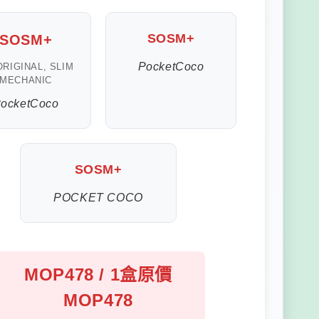
SOSM+
SOSM+
PocketCoco
ORIGINAL, SLIM
MECHANIC
ocketCoco
SOSM+
POCKET COCO
MOP478 / 1盒原價
MOP478