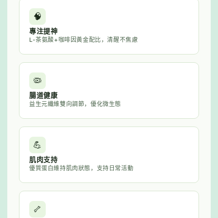
🧠
專注提神
L-茶氨酸+咖啡因黃金配比，清醒不焦慮
🦠
腸道健康
益生元纖維雙向調節，優化微生態
💪
肌肉支持
優質蛋白維持肌肉狀態，支持日常活動
🦴