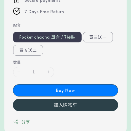
7 Days Free Return
配套
Pocket chacha 單盒 / 7袋裝
買三送一
買五送二
数量
Buy Now
加入购物车
分享