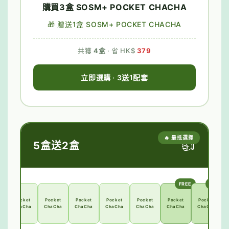
購買3盒 SOSM+ POCKET CHACHA
🎁 贈送1盒 SOSM+ POCKET CHACHA
共獲
4盒
· 省 HK$
379
立即選購 · 3送1配套
🔥 最抵選擇
👍
5盒送2盒
FREE
FREE
Pocket
Pocket
Pocket
Pocket
Pocket
Pocket
Pocket
ChaCha
ChaCha
ChaCha
ChaCha
ChaCha
ChaCha
ChaCha