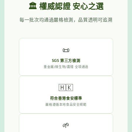
🏛️ 權威認證 安心之選
每一批次均通過嚴格檢測，品質透明可追溯
📜
SGS 第三方檢測
重金屬/微生物/農殘 全項通過
🇭🇰
符合香港食安標準
嚴格遵循本地食品安全規範
🌱