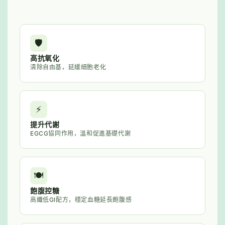
🛡️
高抗氧化
清除自由基，延緩細胞老化
⚡
提升代謝
EGCG協同作用，溫和促進基礎代謝
🍽️
飽腹控糖
高纖低GI配方，穩定血糖延長飽腹感