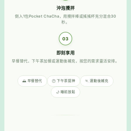
沖泡攪拌
倒入1包Pocket ChaCha，用攪拌棒或搖搖杯充分混合30
秒。
03
即刻享用
早餐替代、下午茶加餐或運動後補充，按您的需求靈活安排。
🌅 早餐替代
🕑 下午茶提神
🏃 運動後補充
🌙 睡前放鬆