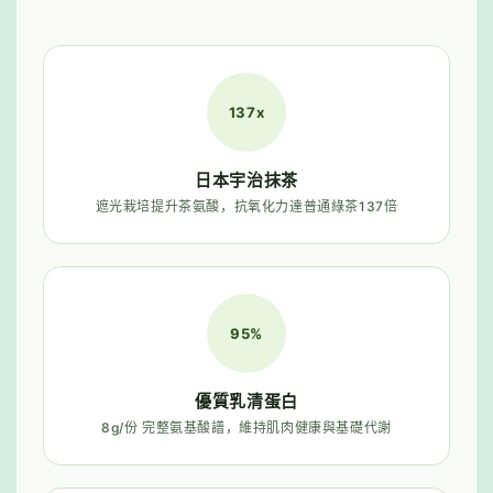
137x
日本宇治抹茶
遮光栽培提升茶氨酸，抗氧化力達普通綠茶137倍
95%
優質乳清蛋白
8g/份 完整氨基酸譜，維持肌肉健康與基礎代謝