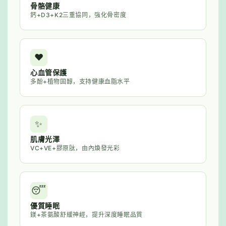
骨骼健康
鈣+D3+K2三重協同，強化骨密度
❤️
心血管保護
多酚+植物固醇，支持健康血脂水平
✨
肌膚光澤
VC+VE+膠原肽，由內煥發光彩
😴
優質睡眠
鎂+茶氨酸舒緩神經，提升深度睡眠品質