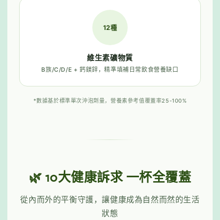
12種
維生素礦物質
B族/C/D/E + 鈣鎂鋅，精準填補日常飲食營養缺口
*數據基於標準單次沖泡劑量，營養素參考值覆蓋率25-100%
🌿 10大健康訴求 一杯全覆蓋
從內而外的平衡守護，讓健康成為自然而然的生活
狀態