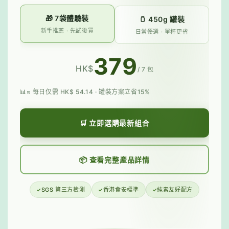
🎁 7袋體驗裝
🫙 450g 罐裝
新手推薦 · 先試後買
日常優選 · 單杯更省
379
HK$
/ 7 包
≈ 每日仅需 HK$ 54.14 · 罐裝方案立省15%
🛒 立即選購最新組合
📦 查看完整產品詳情
SGS 第三方檢測
香港食安標準
純素友好配方