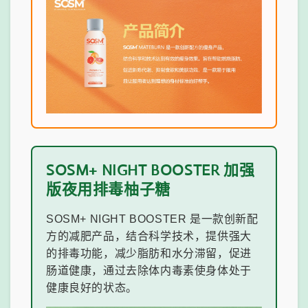
SOSM+ NIGHT BOOSTER 加强
版夜用排毒柚子糖
SOSM+ NIGHT BOOSTER 是一款创新配
方的减肥产品，结合科学技术，提供强大
的排毒功能，减少脂肪和水分滞留，促进
肠道健康，通过去除体内毒素使身体处于
健康良好的状态。