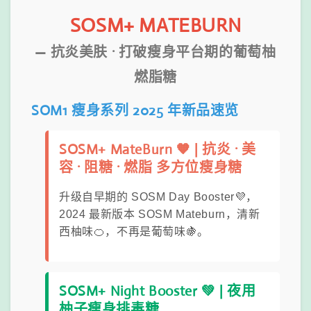
SOSM+ MATEBURN
— 抗炎美肤 · 打破瘦身平台期的葡萄柚
燃脂糖
SOM1 瘦身系列 2025 年新品速览
SOSM+ MateBurn 🧡
| 抗炎 · 美
容 · 阻糖 · 燃脂 多方位瘦身糖
升级自早期的 SOSM Day Booster💜，
2024 最新版本 SOSM Mateburn，清新
西柚味🍊，不再是葡萄味🍇。
SOSM+ Night Booster 💚
| 夜用
柚子瘦身排毒糖