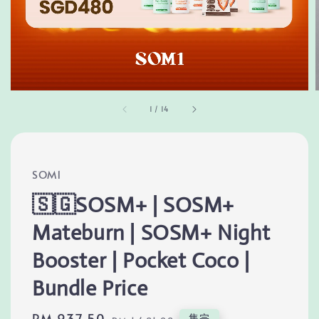
1
/
14
SOM1
🇸🇬SOSM+ | SOSM+
Mateburn | SOSM+ Night
Booster | Pocket Coco |
Bundle Price
Sale
RM 937.50
Regular
售完