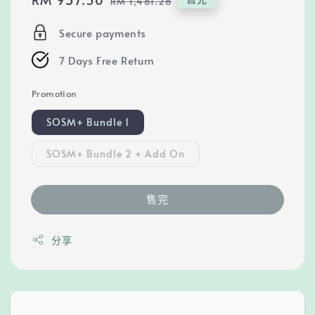
RM 1,481.28
price
price
Secure payments
7 Days Free Return
Promotion
SOSM+ Bundle 1
SOSM+ Bundle 2 + Add On
售完
分享