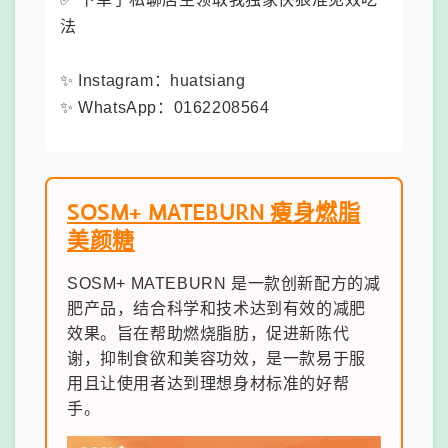
法
✨ Instagram：huatsiang
✨ WhatsApp：0162208564
SOSM+ MATEBURN 瘦身燃脂
美颜糖
SOSM+ MATEBURN 是一款创新配方的减
肥产品，结合科学和技术达到有效的减肥
效果。旨在帮助燃烧脂肪，促进新陈代
谢，抑制食欲和美容功效，是一款易于服
用且让使用者达到理想身材标准的好帮
手。