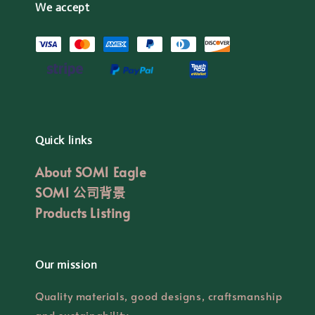
We accept
Quick links
About SOM1 Eagle
SOM1 公司背景
Products Listing
Our mission
Quality materials, good designs, craftsmanship
and sustainability.