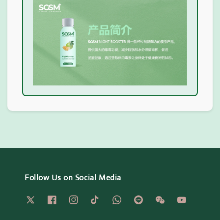
Follow Us on Social Media