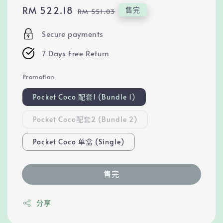
Sale
RM 522.18
Regular
售完
RM 551.03
price
price
Secure payments
7 Days Free Return
Promotion
Pocket Coco 配套1 (Bundle 1)
Pocket Coco配套2 (Bundle 2)
Pocket Coco 单盒 (Single)
售完
分享