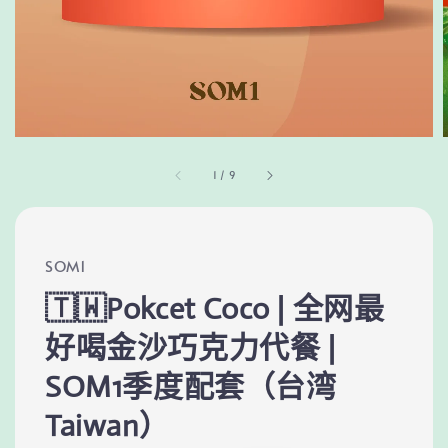
1
/
9
SOM1
🇹🇼Pokcet Coco | 全网最
好喝金沙巧克力代餐 |
SOM1季度配套（台湾
Taiwan）