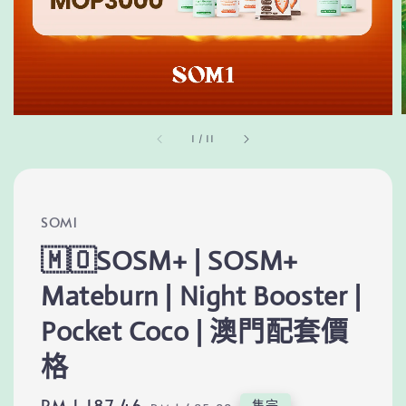
1
/
11
SOM1
🇲🇴SOSM+ | SOSM+
Mateburn | Night Booster |
Pocket Coco | 澳門配套價
格
Sale
RM 1,187.46
Regular
售完