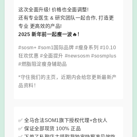
这次全面升级! 价格也全面调整!
还有专业医生 & 研究团队一起合作, 打造更
专业 更高效的产品!
2025 新年前一起瘦一波🔥！
#sosm+ #som1国际品牌 #瘦身系列 #10.10
狂欢优惠 #全面提升 #newsosm #sosmplus
#燃脂阻淀瘦身辅助品
*守住我们的主页，近期内会给您更新最新产
品资料！
✅ 全马合法SOM1旗下授权代理+合伙人
✅ 保证全部现货 100% 正品
✅ 下单了私聊店主领取我独家快狠准见效吃