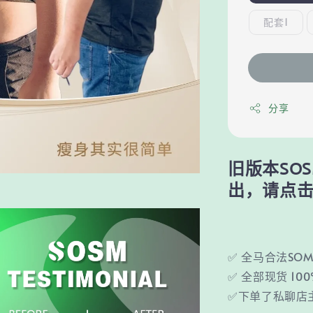
配套1
分享
旧版本SOS
出，请点
✅ 全马合法SO
✅ 全部现货 10
✅下单了私聊店