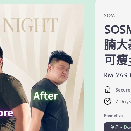
SOM1
SOS
腩大
可瘦3
Sale
RM 249.
price
Secur
7 Days
Promotion
单品 - Day