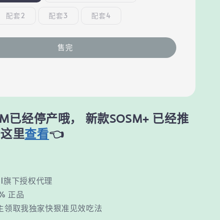
配套2
配套3
配套4
售完
M已经停产哦， 新款SOSM+ 已经推
击这里
查看
👈
M1旗下授权代理
0% 正品
主领取我独家快狠准见效吃法