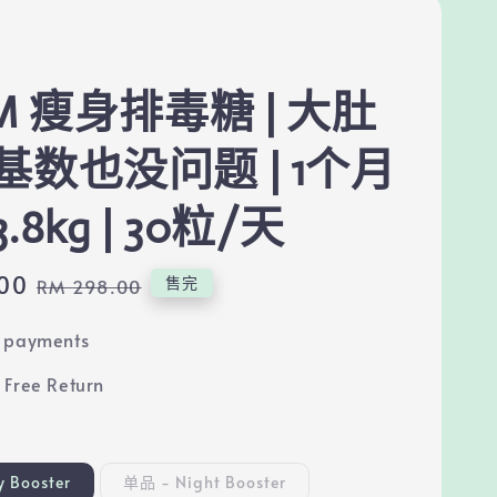
M 瘦身排毒糖 | 大肚
基数也没问题 | 1个月
.8kg | 30粒/天
00
Regular
售完
RM 298.00
price
e payments
 Free Return
 Booster
单品 - Night Booster