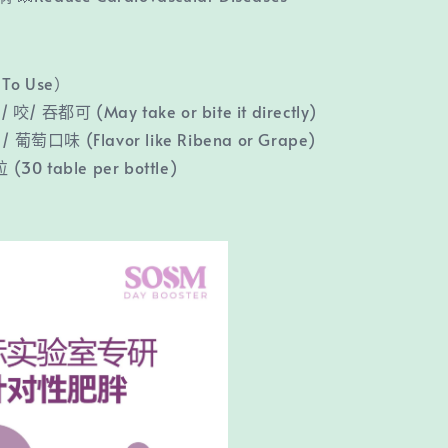
To Use）
 吞都可 (May take or bite it directly)
 葡萄口味 (Flavor like Ribena or Grape)
(30 table per bottle)