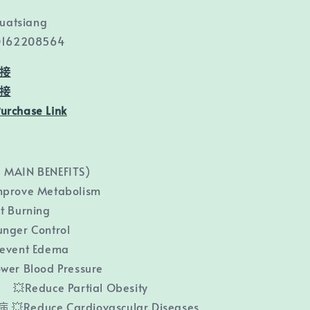
uatsiang
162208564
鏈接
鏈接
Purchase Link
AIN BENEFITS)
rove Metabolism
 Burning
ger Control
vent Edema
r Blood Pressure
Reduce Partial Obesity
Reduce Cardiovascular Diseases