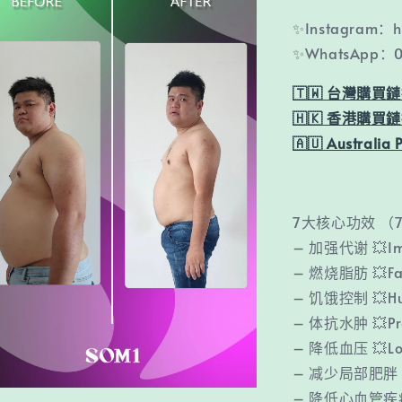
✨Instagram：h
✨WhatsApp：0
🇹🇼 台灣購買
🇭🇰 香港購買
🇦🇺 Australia 
7大核心功效 （7 M
– 加强代谢 💥Imp
– 燃烧脂肪 💥Fat
– 饥饿控制 💥Hun
– 体抗水肿 💥Pre
– 降低血压 💥Lowe
– 减少局部肥胖 💥
– 降低心血管疾病 💥