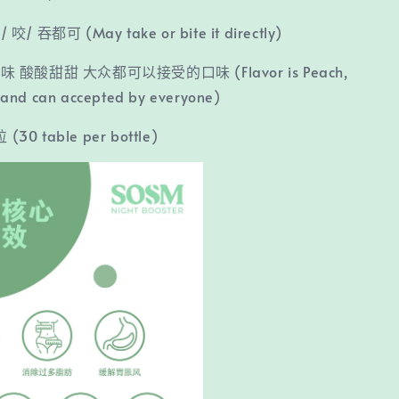
 吞都可 (May take or bite it directly)
 酸酸甜甜 大众都可以接受的口味 (Flavor is Peach,
 and can accepted by everyone)
(30 table per bottle)