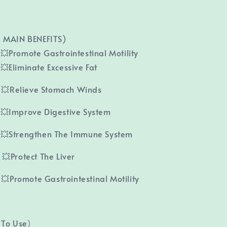
AIN BENEFITS)
omote Gastrointestinal Motility
iminate Excessive Fat
elieve Stomach Winds
mprove Digestive System
trengthen The Immune System
otect The Liver
mote Gastrointestinal Motility
To Use）