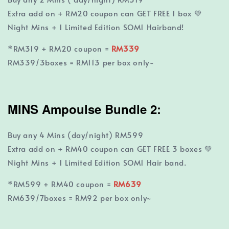
Extra add on + RM20 coupon can GET FREE 1 box 💚
Night Mins + 1 Limited Edition SOM1 Hairband!
*RM319 + RM20 coupon =
RM339
RM339/3boxes = RM113 per box only~
MINS Ampoulse
Bundle 2:
Buy any 4 Mins (day/night) RM599
Extra add on + RM40 coupon can GET FREE 3 boxes 💚
Night Mins + 1 Limited Edition SOM1 Hair band.
*RM599 + RM40 coupon =
RM639
RM639/7boxes = RM92 per box only~