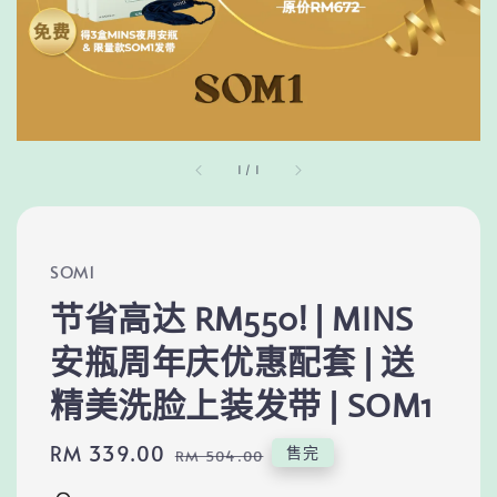
1
/
1
SOM1
节省高达 RM550! | MINS
安瓶周年庆优惠配套 | 送
精美洗脸上装发带 | SOM1
Sale
RM 339.00
Regular
售完
RM 504.00
price
price