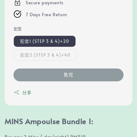
Secure payments
7 Days Free Return
配套
配套1 (STEP 3 & 4)+20
配套2 (STEP 3 & 4)+40
售完
分享
MINS Ampoulse
Bundle 1:
Buy any 2 Mins ( day/night) RM319