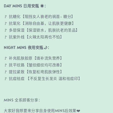
DAY MINS 日用安瓶 ☀：
🚩 抗糖化【阻挡女人衰老的祸首- 糖分】
🚩 抗氧化【消除自由基，让肌肤更健康】
🚩 多层保湿【保湿锁水，肌肤抗老的圣品】
🚩 抗紫外线【火辣太阳再也不怕】
NIGHT MINS 夜用安瓶🌙：
🚩 补充肌肤胶原【填补流失营养】
🚩 抚平纹路【皱纹细纹均可改善】
🚩 提拉紧致【恢复松垮肌肤弹性】
🚩 抗痘祛痘 【不反复生长发炎 温和祛痘印】
MINS 全系顾客分享：
大家好我想要来分享自身使用MINS后效果❤️