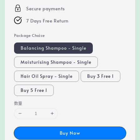
price
Secure payments
7 Days Free Return
Package Choice
Balancing Shampoo - Single
Moisturising Shampoo - Single
Hair Oil Spray - Single
Buy 3 Free 1
Buy 5 Free 1
数量
Buy Now