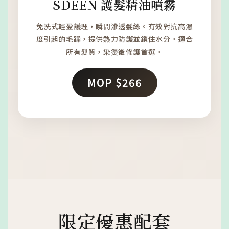
SDEEN 護髮精油噴霧
免洗式輕盈護理，瞬間滲透髮絲。有效對抗高濕
度引起的毛躁，提供熱力防護並鎖住水分。適合
所有髮質，染燙後修護首選。
MOP $266
限定優惠配套