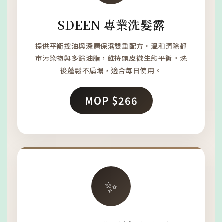
SDEEN 專業洗髮露
提供
平衡控油
與
深層保濕
雙重配方。溫和清除都
市污染物與多餘油脂，維持頭皮微生態平衡。洗
後蓬鬆不扁塌，適合每日使用。
MOP $266
✨