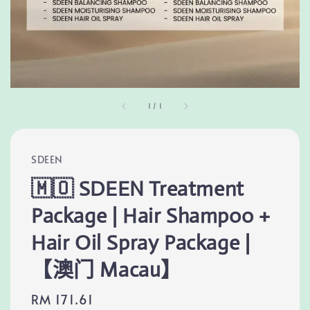
1
/
1
SDEEN
🇲🇴 SDEEN Treatment
Package | Hair Shampoo +
Hair Oil Spray Package |
【澳门 Macau】
Regular
RM 171.61