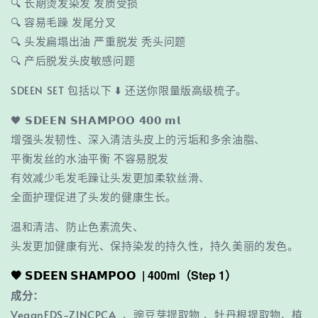
🔍 长期烫发染发 发质受损
🔍 容易毛躁 发尾分叉
🔍 头发扁塌出油 严重脱发 秃头问题
🔍 产后脱发头皮敏感问题
SDEEN SET 包括以下 ⬇️ 还送你限量版高级梳子。
🖤 𝗦𝗗𝗘𝗘𝗡 𝗦𝗛𝗔𝗠𝗣𝗢𝗢 𝟰𝟬𝟬 𝗺𝗹
增强头发韧性、深入清洁头皮上的污垢和多余油脂、
平衡发丝的水油平衡 不容易脱发
有效减少毛发毛躁让头发更加柔软丝滑、
全面护理促进了头发的健康生长。
温和清洁、防止色素流失、
头发更加健康有光、保持染发的持久性，持久美丽的发色。
🖤 𝗦𝗗𝗘𝗘𝗡 𝗦𝗛𝗔𝗠𝗣𝗢𝗢 | 400ml（Step 1）
成分：
VeganFDS-ZINCPCA 、豌豆芽提取物 、牡丹根提取物、植