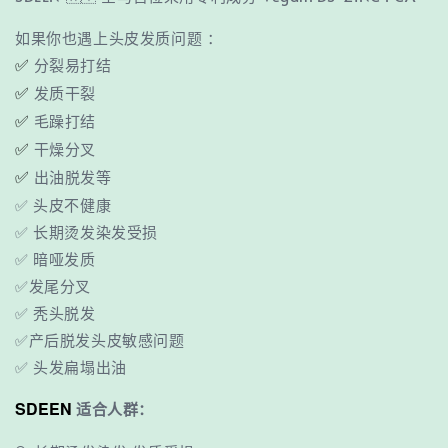
如果你也遇上头皮发质问题 ：
✅
分裂易打结
✅
发质干裂
✅
毛躁打结
✅
干燥分叉
✅
出油脱发等
✅ 头皮不健康
✅ 长期烫发染发受损
✅ 暗哑发质
✅发尾分叉
✅ 秃头脱发
✅产后脱发头皮敏感问题
✅ 头发扁塌出油
SDEEN
适合人群：