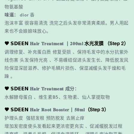
物氨基酸
味道：
dior 香
泡沫丰富 很容易清洗 洗完之后头发非常清爽柔顺。男人用起
来也不会娘娘味放心。
🖤 𝗦𝗗𝗘𝗘𝗡
水光发膜 （Step 2）
𝐇𝐚𝐢𝐫 𝐓𝐫𝐞𝐚𝐭𝐦𝐞𝐧𝐭 | 𝟐𝟎𝟎𝐦𝐥
调理修复、补充蛋白质 修复受损 、保持毛发中的水分抗紫外
线伤害 头发保持光亮 、不易缠结促进头发生长、降低脱发风
险保湿深层滋养、修护毛鳞片损伤、保湿减缓头发干燥和毛
躁 。
🖤 𝗦𝗗𝗘𝗘𝗡
𝐇𝐚𝐢𝐫 𝐓𝐫𝐞𝐚𝐭𝐦𝐞𝐧𝐭
成分：
水解酵母蛋白 、维生素B5、生物素、仙人掌提取物
🖤 𝗦𝗗𝗘𝗘𝗡
（Step 3）
𝐇𝐚𝐢𝐫 𝐑𝐨𝐨𝐭 𝐁𝐨𝐨𝐬𝐭𝐞𝐫 | 𝟓𝟎𝐦𝐥
护理头皮 强韧发根 预防脱发 去屑止痒
增加发密度使头发看起来更浓密更充实 、促减缓脱发过程
清爽感、滋养头发根、促进血液循环 、调理头皮油脂平衡。