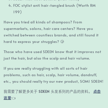
FOC stylist anti hair-tangled brush (Worth RM
199)
Have you tried all kinds of shampoos? From
supermarkets, salons, hair care centers? Have you
switched between countless brands, and still found it
hard to express your struggles? 🥲
Those who have used SDEEN know that it improves not
just the hair, but also the scalp and hair volume.
If you are really struggling with all sorts of hair
problems, such as hair, scalp, hair volume, dandruff,
etc., you should really try our new product, SOM1 SDEEN!
我需要了解更多关于
SDEEN
头发系列的产品的资料。
点击
这里
👈