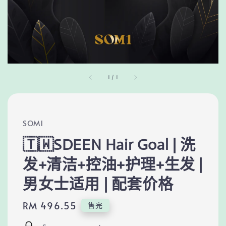
1
/
1
SOM1
🇹🇼SDEEN Hair Goal | 洗
发+清洁+控油+护理+生发 |
男女士适用 | 配套价格
Regular
RM 496.55
售完
price