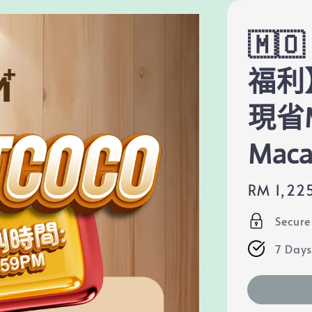
🇲
福利
現省M
Mac
Regular
RM 1,22
price
Secur
7 Days