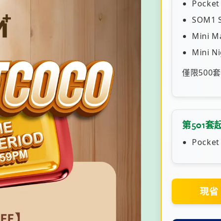
Pocket
SOM1 S
Mini M
Mini N
僅限500
第501套
Pocket
現省 