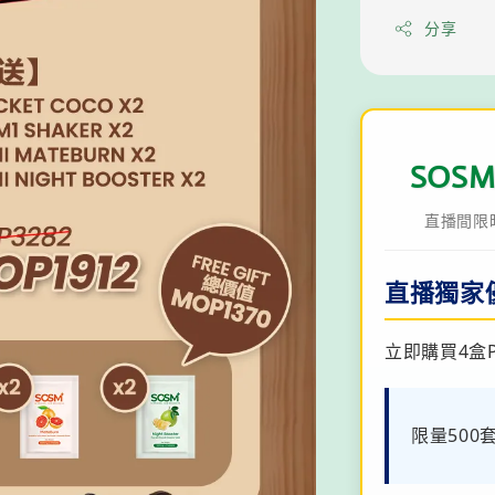
分享
SOSM
直播間限時福
直播獨家
立即購買4盒P
限量50