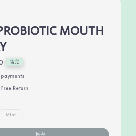
 PROBIOTIC MOUTH
Y
0
售完
e payments
 Free Return
Mint
售完