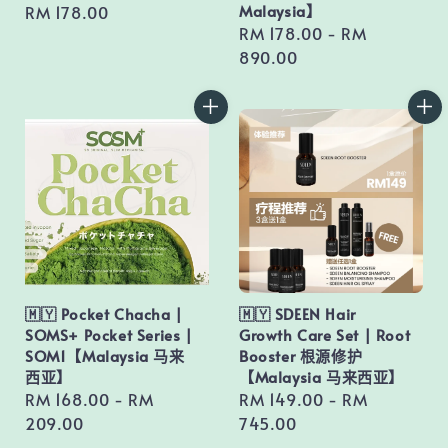
Malaysia】
Regular
RM 178.00
Regular
RM 178.00
-
RM
price
price
890.00
🇲🇾 Pocket Chacha |
🇲🇾 SDEEN Hair
SOMS+ Pocket Series |
Growth Care Set | Root
SOM1【Malaysia 马来
Booster 根源修护
西亚】
【Malaysia 马来西亚】
Regular
RM 168.00
-
RM
Regular
RM 149.00
-
RM
price
209.00
price
745.00