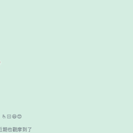
🏻😆😍
近期也觀摩到了