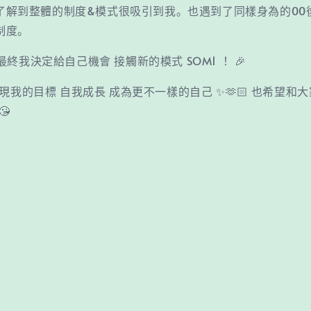
～了解到整體的制度&模式很吸引到我。也遇到了同樣身為的00
式制度。
終我決定給自己機會 接觸新的模式 SOM1 ！🎉
現我的目標 自我成長 成為更不一樣的自己 ✨🫶🏻 也希望和
😘