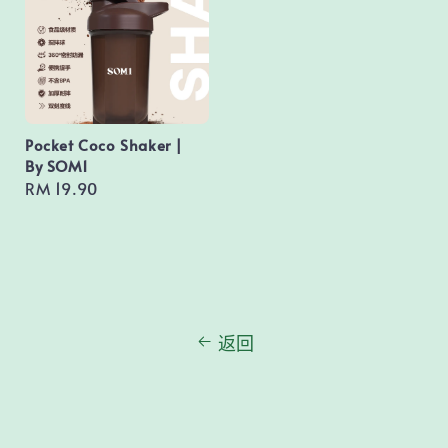
Pocket Coco Shaker |
By SOM1
Regular
RM 19.90
price
返回