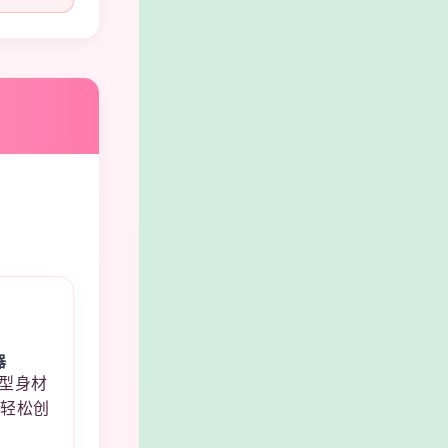
器
型身材
，轻松创
线