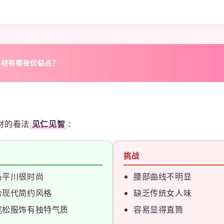
身材有哪些优缺点？
材的看法
见仁见智
：
挑战
马平川很时尚
腰部曲线不明显
合现代简约风格
缺乏传统女人味
宽松服饰有独特气质
容易显得直筒