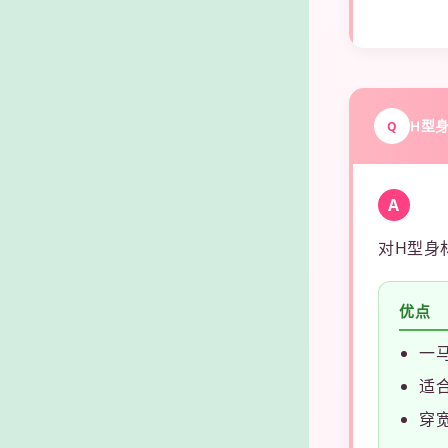
H型
Q
A
对H型身
优点
一
适
穿