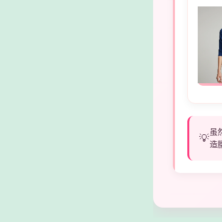
虽
💡
造