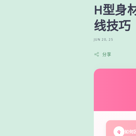
H型身材
线技巧
JUN 20, 25
分享
如何
Q