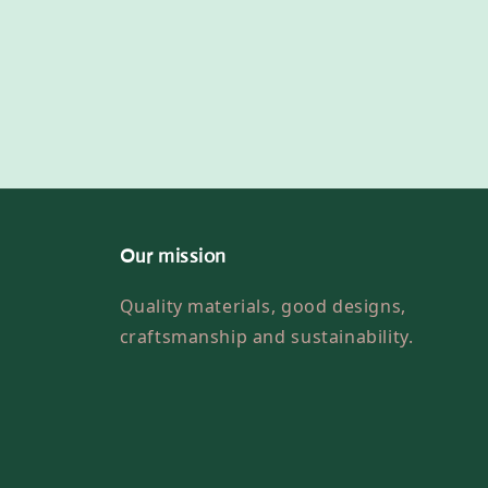
Our mission
Quality materials, good designs,
craftsmanship and sustainability.