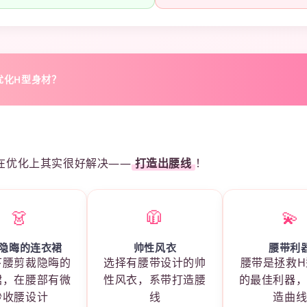
优化H型身材？
在优化上其实很好解决——
打造出腰线
！
👗
🧥
💫
隐晦的连衣裙
帅性风衣
腰带利
下腰剪裁隐晦的
选择有腰带设计的帅
腰带是拯救H
裙，在腰部有微
性风衣，系带打造腰
的最佳利器
妙收腰设计
线
造曲