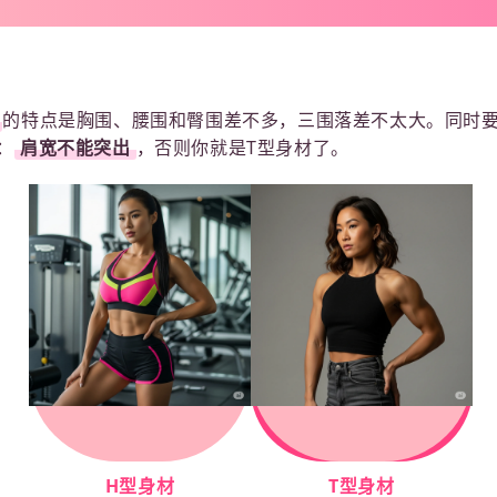
的特点是胸围、腰围和臀围差不多，三围落差不太大。同时
：
肩宽不能突出
，否则你就是T型身材了。
H型身材
T型身材