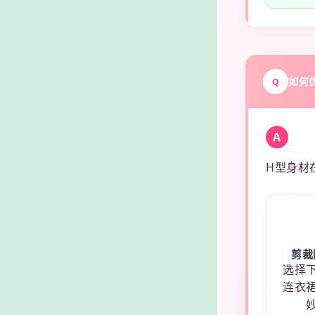
如何
Q
A
H型身材
剪裁
选择
连衣